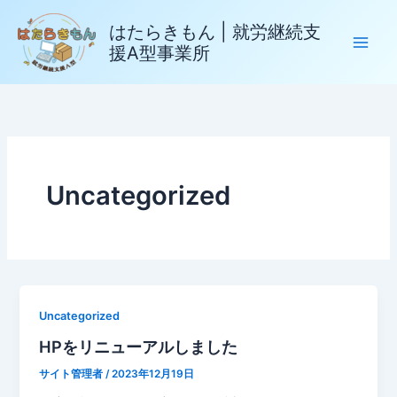
内
はたらきもん | 就労継続支
容
援A型事業所
を
ス
キ
ッ
プ
Uncategorized
Uncategorized
HPをリニューアルしました
サイト管理者
/
2023年12月19日